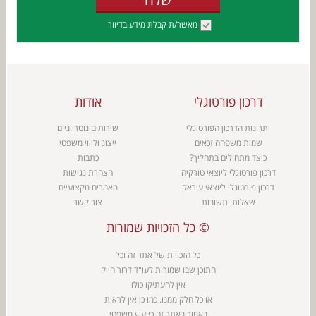
מאשר/ת קבלת מידע בדיוור
דרכון פורטוגלי
אודות
יתרונות הדרכון הפורטוגלי
שירותים נוטריוניים
שמות משפחה זכאים
ייצוג וליווי משפטי
כיצד מתחילים בתהליך?
כתבות
דרכון פורטוגלי ליוצאי טורקיה
הצהרת נגישות
דרכון פורטוגלי ליוצאי עיראק
מאמרים מקצועיים
שאלות ותשובות
צור קשר
כל הזכויות שמורות ©
כל הזכויות של אתר זה וכל
התוכן שבו שמורות ל
עו"ד דרור חייק
אין להעתיקו כולו
או כל חלק ממנו. כמו כן אין לראות
באמור באתר זה כייעוץ משפטי