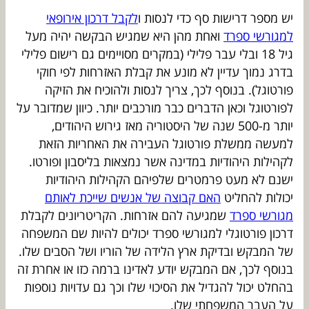
יש מספר דרישות סף כדי לנסות ו
לקבל דרכון אירופאי
למגורשי ספרד
ואחת מהן היא שמגיש הבקשה יהיה מעל
גיל 18 ובלי עבר פלילי (במקרים מסויימים גם רישום פלילי
בדרג נמוך עדיין לא מונע את קבלת האזרחות לפי חוקי
פורטוגל). בנוסף לכך, צריך לנסות ולהוכיח את הזיקה
לפורטוגל וכאן הדברים כבר מורכבים יותר. כיוון שמדובר על
יותר מ-500 שנה של היסטוריה מאז גירוש היהודים,
למעשה ממשלת פורטוגל העבירה את האחריות הזאת
לקהילות היהודיות במדינה אשר נמצאות בליסבון ופורטו.
ישנם לא מעט פרמטרים שלפיהם הקהילות היהודיות
יכולות להחליט
האם קבוצה של אנשים שייכת לאותם
מגורשי ספרד
שמגיעה להם אזרחות. הקריטריונים לקבלת
דרכון פורטוגלי למגורשי ספרד יכולים להיות שם המשפחה
של המבקש ובדיקת ארץ הלידה של הוריו ושל הסבים שלו.
בנוסף לכך, אם המבקש יודע לאדינו ברמה כזו או אחרת זה
בהחלט יכול להגדיל את הסיכוי שלו וכך גם עדויות נוספות
על העבר המשפחתי שלו.