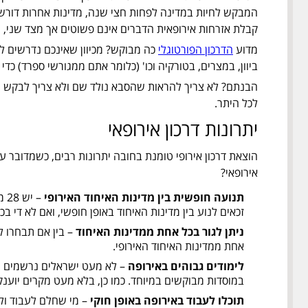
המבקש לחיות במדינה לפחות חצי שנה, מדינות אחרות דו
קבלת אזרחות אירופאית הדברים אינם פשוטים אך מצד שני, 
מדוע
הדרכון הפורטוגלי
כה מבוקש? מכיוון שאינכם נדרשים לה
ביוון, במצרים, בטורקיה וכו' (כלומר אתם ממגורשי ספרד) כדי 
הבנתם? לא צריך להראות שהסבא נולד שם ולא צריך לבקש מה
לכל היתר.
יתרונות דרכון אירופאי
הוצאת דרכון אירופי טומנת בחובה יתרונות רבים, כשמדובר ע
אירופאי?
תנועה חופשית בין מדינות האיחוד האירופי
– 
זכאים לנוע בין מדינות האיחוד באופן חופשי, ואם לא די ב
ניתן לגור בכל אחת ממדינות האיחוד
– בין אם תבחרו ל
אחת ממדינות האיחוד האירופי.
לימודים גבוהים באירופה
– לא מעט ישראלים נרשמים מי
במוסדות מבוקשים במיוחד. כמו כן, בלא מעט מקרים יוענק
תוכלו לעבוד באירופה באופן חוקי
– מי שחלם לעבוד ולח