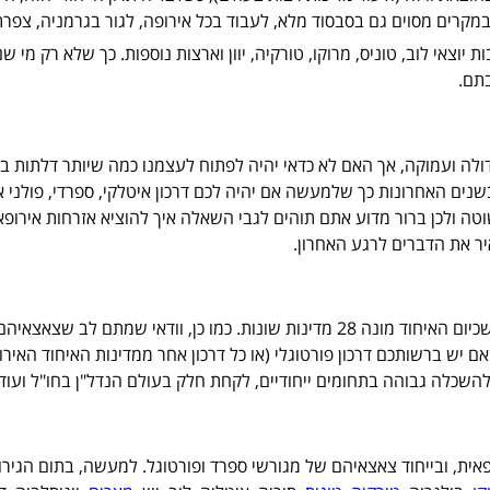
במקרים מסוים גם בסבסוד מלא, לעבוד בכל אירופה, לגור בגרמניה, צפרת,
צאי לוב, טוניס, מרוקו, טורקיה, יוון וארצות נוספות. כך שלא רק מי שנו
תם.
גדולה ועמוקה, אך האם לא כדאי יהיה לפתוח לעצמנו כמה שיותר דלתות ב
בשנים האחרונות כך שלמעשה אם יהיה לכם דרכון איטלקי, ספרדי, פולני או
טה ולכן ברור מדוע אתם תוהים לגבי השאלה איך להוציא אזרחות אירופאית
יר את הדברים לרגע האחרון.
כן, וודאי שמתם לב שצאצאיהם של
 יש ברשותכם דרכון פורטוגלי (או כל דרכון אחר ממדינות האיחוד האירו
להשכלה גבוהה בתחומים ייחודיים, לקחת חלק בעולם הנדל"ן בחו"ל ועוד.
פאית, ובייחוד צאצאיהם של מגורשי ספרד ופורטוגל. למעשה, בתום הגי