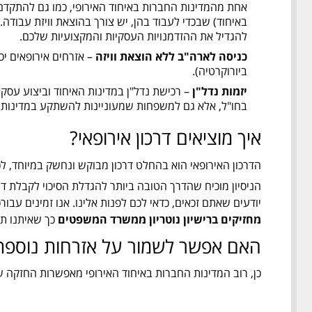
אחת מהמדינות החברות באיחוד האירופי, כמו גם להתקדם,
באיחוד) שבכדי לעבוד בהן, יש צורך בהוצאת וויזת עבודה. 
להגדיל את ההזדמנויות העסקיות והמקצועיות שלכם.
כניסה לארה"ב ללא הוצאת וויזה
– אזרחים אירופאים יכ
ביורוקרטיה).
יזמות נדל"ן
– רכישת נדל"ן במדינות האיחוד וביצוע עסקא
בחו"ל, אלא גם למשפחות שמעוניינות להשתקע במדינות אי
איך מוציאים דרכון אירופאי?
הדרכון האירופאי הוא בהחלט דרכון מבוקש ונחשק במיוחד, ל
הניסיון מוכיח שהדרך הטובה ביותר להגדלת הסיכוי לקבלת דר
יודעים שאתם זכאים, כדאי לכם לפנות אלינו. אנו זמינים עבורכם תמיד במספר: 077-5135141 ואנחנו מגיעים עם
מחזיקים ברישיון נוטריון ממשרד המשפטים
כך שאיתנו תו
האם אפשר לשמור על אזרחות נוספת 
כן, רוב המדינות החברות באיחוד האירופי מאפשרות החזקה ש