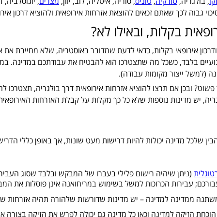
קו
, בולגריה,
טורקיה
,
טוניס
, סוריה, איטליה, לוב, יוון,
מצרים
, יוגוסלביה,
י גבוה לכך שאתם זכאים להוצאת אזרחות אירופאית ולהוציא דרכון אירופ
ופאית בקלות, ובאילו לא?
דרכון אירופאי בקלות, כדאי לדעת שמדובר באוסטריה, שלא מחייבת את 
עיים בלבד, כשכל מה שתצטרכו הוא להבטיח את עבודתכם במדינה. במ
 (למשל ייצור מקומות עבודה).
ין שלכל מדינה יכולות להיות דרישות מעט שונות, אך באופן כללי הדרישו
טוגלית
 עבורכם; עבירות הכרוכות למשל בשימוש במריחואנה אינן פוסלות את ה
שתנה ממדינה למדינה – יש מדינות שדורשות שלהורה תהיה אזרחות של 
הוכחת הזיקה למדינה וכאן כל מדינה גם יכולה לפרש את הזיקה בצורה אח