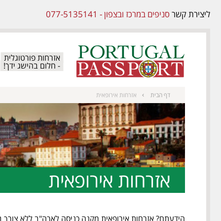
ליצירת קשר
סניפים במרכז ובצפון -
077-5135141
אזרחות פורטוגלית
- חלום בהישג ידך!
אזרחות אירופאית
דף הבית
אזרחות אירופאית
הידעתם? אזרחות אירופאית מקנה כניסה לארה"ב ללא צורך בהוצ