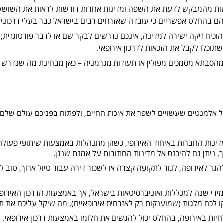
רשות מהמבקש לדעת את השפה ומדינות אחרות דורשות לראות את השוש
הם בהחלט אפשריים כי עובדה שאזרחים רבים בישראל כבר בעלי דרכונים
וכיח זיקה ישירה למדינה, אינכם נדרשים לבקר שם או לדבר פורטוגזית; ד
שתוכלו לקבל את הזכאות לדרכון אירופאי.
סבתא מסמכים מפולין או תעודות מגרמניה – כאן מבחינת מה שנדרש מכם
ל אלמנטים שעשויים לשפר את איכות החיים, ולפתוח בפניכם עולם שלם של
יש 28 מדינות החברות באיחוד האירופי, כשהן מתנהלות באמצעות שיתופי פעו
כך, ניתן גם להיכנס אל מדינות החתומות על אמנת שנגן.
הגר לאירופה, לגור לתקופה קצרה או לשכור דירה עבור טיול ארוך, טוב
די שנה למכללות ואוניברסיטאות בישראל, אך באמצעות הדרכון האירופאי,
ו לכם מלגות (שמוענקות רק לאזרחים אירופאיים), מה שיקל עליכם את תש
יות באירופה, בהחלט יכול להגשים את חלומו באמצעות דרכון אירופאי. מח