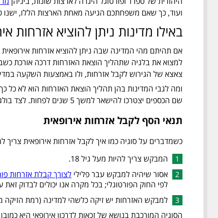
היהודית של ספרד ופורטוגל היגרה לארצות שונות, ביניהן
מרו
ועוד, כך שאם משפחתכם הגיעה מאחת הארצות הללו, ישנו סיכו
באילו מדינות ניתן להוציא אזרחות איר
אם תהיתם מהי המדינה שבה ניתן להוציא אזרחות אירופאית ו
למצוא את בלגיה שתהליך הוצאת האזרחות דרכה אורכת כשבו
צאצא של הגירוש לקבל אזרחות, ולו באמצעות השקעה במדינה
שם הכספים יצטרכו להישאר למשך 5 שנים לפחות. לצד בולגריה, יש מדינות נוספות שלא כל כך מקלות על קבלת האזרחות האירופאית ומתנות את קבלת האזרחות בהשקעה במדינה ובפיתוחה.
תנאי הסף לקבל אזרחות אירופאית
כשמדברים על סוגיה כמו איך לקבל אזרחות אירופאית צריך להב
המבקש צריך להיות מעל גיל 18.
אסור שיהיה למבקש עבר פלילי
לצורך קבלת אזרחות פור
לפי החוק הפורטוגלי; בכל מקרה אנו יכולים לבדוק זאת
למבקש האזרחות יש זיקה כלשהי למדינה (רמת הזיקה מ
הסוגיה המורכבת בנושא של זכאות לדרכון אירופאי היא כמובן 