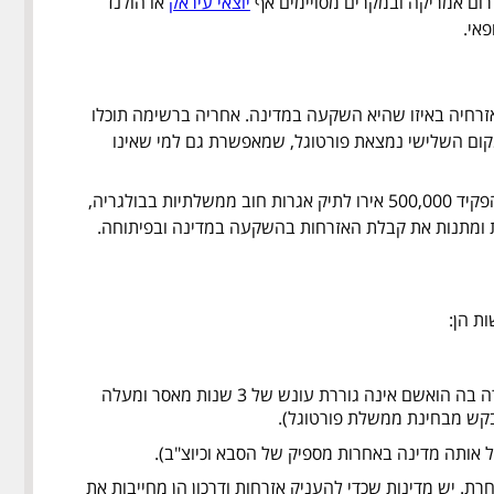
 דרום אמריקה ובמקרים מסויימים אף
יוצאי עיראק
או הולנד
אי.
אזרחיה באיזו שהיא השקעה במדינה. אחריה ברשימה תוכלו
קום השלישי נמצאת פורטוגל, שמאפשרת גם למי שאינו
ומה לגבי המדינות בהן תהליך הוצאת האזרחות הוא לא כל כך פשוט? ובכן אם תרצו להוציא אזרחות אירופאית דרך בולגריה, תצטרכו להפקיד 500,000 אירו לתיק אגרות חוב ממשלתיות בבולגריה,
ת הן:
(ניתן שיהיה רישום פלילי בעברו של המבקש ובלבד שסוג העבירה בה הואשם אינה גוררת עונש של 3 שנות מאסר ומעלה
מבקש מבחינת ממשלת פורטוגל).
אותה מדינה באחרות מספיק של הסבא וכיוצ"ב).
רת. יש מדינות שכדי להעניק אזרחות ודרכון הן מחייבות את